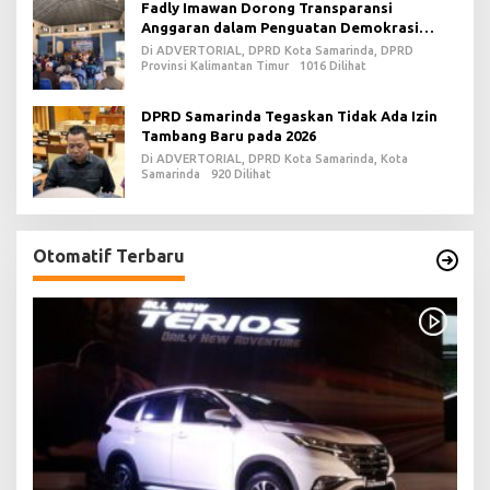
Fadly Imawan Dorong Transparansi
Anggaran dalam Penguatan Demokrasi
Daerah di PPU
Di ADVERTORIAL, DPRD Kota Samarinda, DPRD
Provinsi Kalimantan Timur
1016 Dilihat
DPRD Samarinda Tegaskan Tidak Ada Izin
Tambang Baru pada 2026
Di ADVERTORIAL, DPRD Kota Samarinda, Kota
Samarinda
920 Dilihat
Otomatif Terbaru