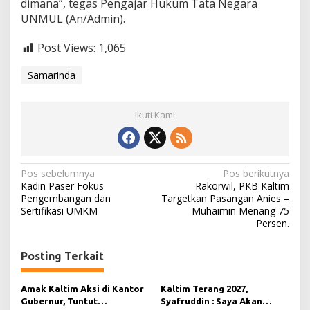
dimana”, tegas Pengajar Hukum Tata Negara
UNMUL (An/Admin).
Post Views:
1,065
Samarinda
Ikuti Kami
N
Pos sebelumnya
Pos berikutnya
Kadin Paser Fokus
Rakorwil, PKB Kaltim
a
Pengembangan dan
Targetkan Pasangan Anies –
Sertifikasi UMKM
Muhaimin Menang 75
v
Persen.
i
g
Posting Terkait
a
s
Amak Kaltim Aksi di Kantor
Kaltim Terang 2027,
Gubernur, Tuntut
Syafruddin : Saya Akan