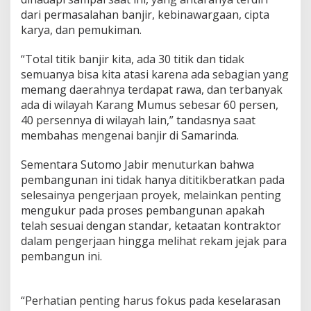
m
dari permasalahan banjir, kebinawargaan, cipta
y
karya, dan pemukiman.
a
n
g
“Total titik banjir kita, ada 30 titik dan tidak
B
semuanya bisa kita atasi karena ada sebagian yang
e
memang daerahnya terdapat rawa, dan terbanyak
r
ada di wilayah Karang Mumus sebesar 60 persen,
d
a
40 persennya di wilayah lain,” tandasnya saat
u
membahas mengenai banjir di Samarinda.
l
a
Sementara Sutomo Jabir menuturkan bahwa
t
pembangunan ini tidak hanya dititikberatkan pada
selesainya pengerjaan proyek, melainkan penting
mengukur pada proses pembangunan apakah
telah sesuai dengan standar, ketaatan kontraktor
dalam pengerjaan hingga melihat rekam jejak para
pembangun ini.
“Perhatian penting harus fokus pada keselarasan