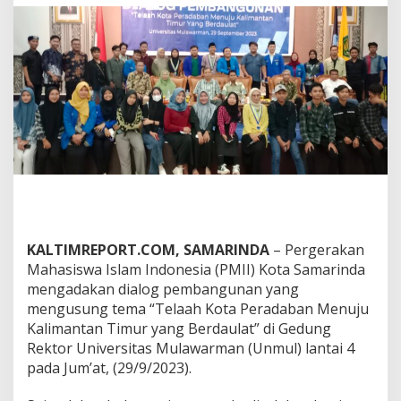
n
d
a
G
e
l
a
r
D
i
a
l
o
g
P
e
KALTIMREPORT.COM, SAMARINDA
– Pergerakan
m
Mahasiswa Islam Indonesia (PMII) Kota Samarinda
b
mengadakan dialog pembangunan yang
a
mengusung tema “Telaah Kota Peradaban Menuju
n
g
Kalimantan Timur yang Berdaulat” di Gedung
u
Rektor Universitas Mulawarman (Unmul) lantai 4
n
pada Jum’at, (29/9/2023).
a
n