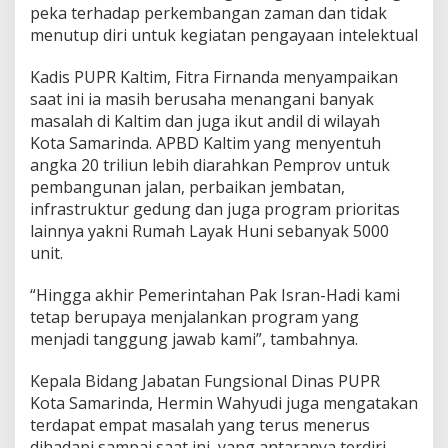
h
peka terhadap perkembangan zaman dan tidak
d
menutup diri untuk kegiatan pengayaan intelektual
i
K
Kadis PUPR Kaltim, Fitra Firnanda menyampaikan
o
t
saat ini ia masih berusaha menangani banyak
a
masalah di Kaltim dan juga ikut andil di wilayah
S
Kota Samarinda. APBD Kaltim yang menyentuh
a
angka 20 triliun lebih diarahkan Pemprov untuk
m
pembangunan jalan, perbaikan jembatan,
a
r
infrastruktur gedung dan juga program prioritas
i
lainnya yakni Rumah Layak Huni sebanyak 5000
n
unit.
d
a
“Hingga akhir Pemerintahan Pak Isran-Hadi kami
D
e
tetap berupaya menjalankan program yang
m
menjadi tanggung jawab kami”, tambahnya.
i
K
Kepala Bidang Jabatan Fungsional Dinas PUPR
a
Kota Samarinda, Hermin Wahyudi juga mengatakan
l
t
terdapat empat masalah yang terus menerus
i
dihadapi sampai saat ini, yang antaranya terdiri