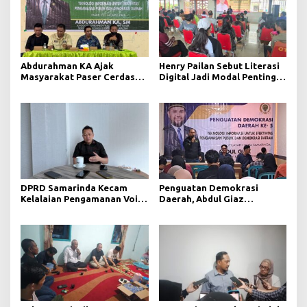
Abdurahman KA Ajak
Henry Pailan Sebut Literasi
Masyarakat Paser Cerdas
Digital Jadi Modal Penting
Bermedia di Era Demokrasi
Wujudkan Demokrasi yang
Digital
Lebih Terbuka
DPRD Samarinda Kecam
Penguatan Demokrasi
Kelalaian Pengamanan Void
Daerah, Abdul Giaz
Tambang yang Menelan
Tekankan Pentingnya
Korban Jiwa
Teknologi Informasi