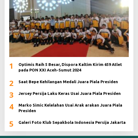
1
Optimis Raih 5 Besar, Dispora Kaltim Kirim 659 Atlet
pada PON XXI Aceh-Sumut 2024
2
Saat Bepe Kehilangan Medali Juara Piala Presiden
3
Jersey Persija Laku Keras Usai Juara Piala Presiden
4
Marko Simic Kelelahan Usai Arak arakan Juara Piala
Presiden
5
Galeri Foto Klub Sepakbola Indonesia Persija Jakarta