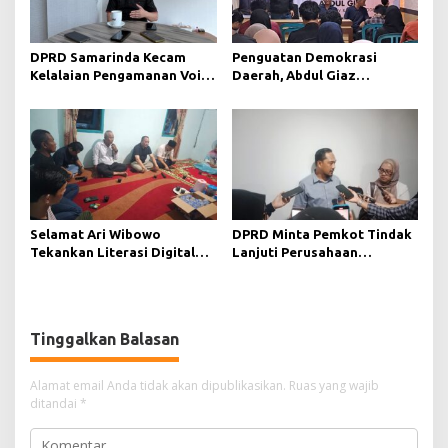
DPRD Samarinda Kecam
Penguatan Demokrasi
Kelalaian Pengamanan Void
Daerah, Abdul Giaz
Tambang yang Menelan
Tekankan Pentingnya
Korban Jiwa
Teknologi Informasi
Selamat Ari Wibowo
DPRD Minta Pemkot Tindak
Tekankan Literasi Digital
Lanjuti Perusahaan
sebagai Fondasi Demokrasi
Berstatus Merah dari KLHK
Modern di Pedalaman Kukar
Tinggalkan Balasan
Alamat email Anda tidak akan dipublikasikan.
Ruas yang wajib
ditandai
*