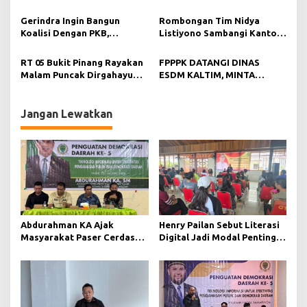
i
Transparansi Pajak,
Kolaborasi Dengan
Renovasi Gedung DPRD
Pemangku Kebijakan.
p
Gerindra Ingin Bangun
Rombongan Tim Nidya
Kaltim dan Pejabat
Koalisi Dengan PKB,
Listiyono Sambangi Kantor
o
Bayangan di Lingkaran
Daftarkan Ir. H. Agus
PKB Samarinda, Andi
Pemerintah.
s
Suwandi Sebagai Calon
Saharuddin : Golkar – PKB
RT 05 Bukit Pinang Rayakan
FPPPK DATANGI DINAS
Walikota Samarinda.
Punya Misi yang Sama.
Malam Puncak Dirgahayu
ESDM KALTIM, MINTA
Republik Indonesia yg ke 78
KEJELASAN GANTI RUGI
thn.
LAHAN YANG DI SEROBOT.
Jangan Lewatkan
Abdurahman KA Ajak
Henry Pailan Sebut Literasi
Masyarakat Paser Cerdas
Digital Jadi Modal Penting
Bermedia di Era Demokrasi
Wujudkan Demokrasi yang
Digital
Lebih Terbuka