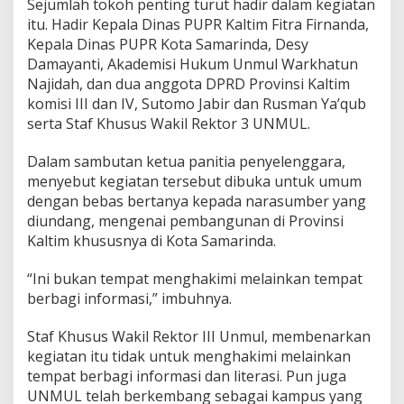
Sejumlah tokoh penting turut hadir dalam kegiatan
,
P
itu. Hadir Kepala Dinas PUPR Kaltim Fitra Firnanda,
U
Kepala Dinas PUPR Kota Samarinda, Desy
P
Damayanti, Akademisi Hukum Unmul Warkhatun
R
Najidah, dan dua anggota DPRD Provinsi Kaltim
F
o
komisi III dan IV, Sutomo Jabir dan Rusman Ya’qub
k
serta Staf Khusus Wakil Rektor 3 UNMUL.
u
s
Dalam sambutan ketua panitia penyelenggara,
P
menyebut kegiatan tersebut dibuka untuk umum
a
d
dengan bebas bertanya kepada narasumber yang
a
diundang, mengenai pembangunan di Provinsi
E
Kaltim khususnya di Kota Samarinda.
m
p
“Ini bukan tempat menghakimi melainkan tempat
a
t
berbagi informasi,” imbuhnya.
M
a
Staf Khusus Wakil Rektor III Unmul, membenarkan
s
kegiatan itu tidak untuk menghakimi melainkan
a
tempat berbagi informasi dan literasi. Pun juga
l
a
UNMUL telah berkembang sebagai kampus yang