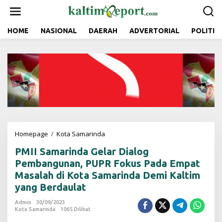
L
e
w
a
HOME
NASIONAL
DAERAH
ADVERTORIAL
POLITIK
t
i
k
e
k
o
n
t
e
n
Homepage
/
Kota Samarinda
P
M
PMII Samarinda Gelar Dialog
I
I
Pembangunan, PUPR Fokus Pada Empat
S
Masalah di Kota Samarinda Demi Kaltim
a
yang Berdaulat
m
a
Admin
30/09/2023
r
Kota Samarinda
1065 Dilihat
i