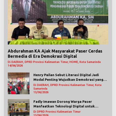
Abdurahman KA Ajak Masyarakat Paser Cerdas
Bermedia di Era Demokrasi Digital
Di DAERAH, DPRD Provinsi Kalimantan Timur, HOME, Kota Samarinda
14/06/2026
Henry Pailan Sebut Literasi Digital Jadi
Modal Penting Wujudkan Demokrasi yang
Lebih Terbuka
Di DAERAH, DPRD Provinsi Kalimantan Timur, Kota
Samarinda
13/06/2026
Fadly Imawan Dorong Warga Paser
Manfaatkan Teknologi Digital untuk
Mengawasi Jalannya Pemerintahan
Di DPRD Provinsi Kalimantan Timur
13/06/2026