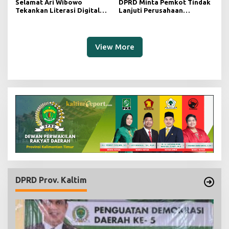
Selamat Ari Wibowo
DPRD Minta Pemkot Tindak
Tekankan Literasi Digital
Lanjuti Perusahaan
sebagai Fondasi Demokrasi
Berstatus Merah dari KLHK
Modern di Pedalaman Kukar
View More
DPRD Prov. Kaltim